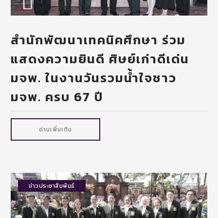
สำนักพัฒนาเทคนิคศึกษา ร่วม
แสดงความยินดี ศิษย์เก่าดีเด่น
มจพ. ในงานวันรวมน้ำใจชาว
มจพ. ครบ 67 ปี
อ่านเพิ่มเติม
ข่าวประชาสัมพันธ์