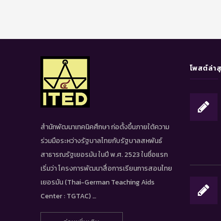
โพสต์ล่าส
สำนักพัฒนาเทคนิคศึกษา ก่อตั้งขึ้นภายใต้ความ
ร่วมมือระหว่างรัฐบาลไทยกับรัฐบาลสหพันธ์
สาธารณรัฐเยอรมัน ในปี พ.ศ. 2523 ในชื่อแรก
เริ่มว่า โครงการพัฒนาสื่อการเรียนการสอนไทย
เยอรมัน (Thai-German Teaching Aids
Center : TGTAC) …