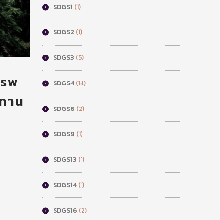
SDGS1
(1)
SDGS2
(1)
SDGS3
(5)
ารพ
SDGS4
(14)
ชทาน
SDGS6
(2)
SDGS9
(1)
SDGS13
(1)
SDGS14
(1)
SDGS16
(2)