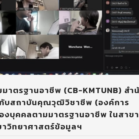
ามมาตรฐานอาชีพ (CB-KMTUNB) สำน
ับสถาบันคุณวุฒิวิชาชีพ (องค์การ
ของบุคคลตามมาตรฐานอาชีพ ในสาข
ขาวิทยาศาสตร์ข้อมูลฯ