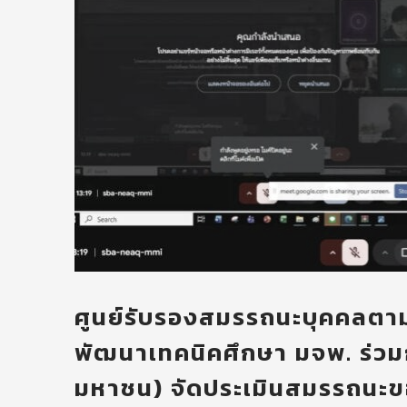
ศูนย์รับรองสมรรถนะบุคคลต
พัฒนาเทคนิคศึกษา มจพ. ร่วมก
มหาชน) จัดประเมินสมรรถนะ