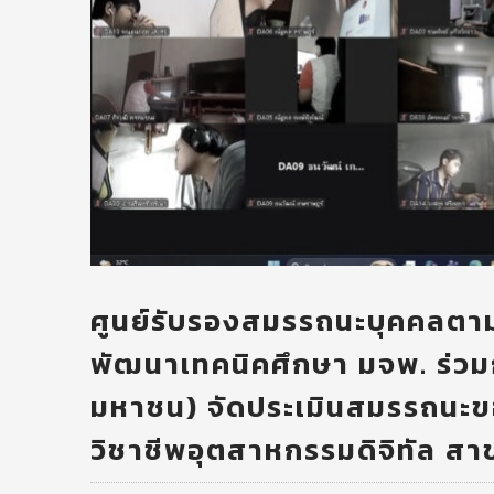
ศูนย์รับรองสมรรถนะบุคคลต
พัฒนาเทคนิคศึกษา มจพ. ร่วมก
มหาชน) จัดประเมินสมรรถนะ
วิชาชีพอุตสาหกรรมดิจิทัล สา