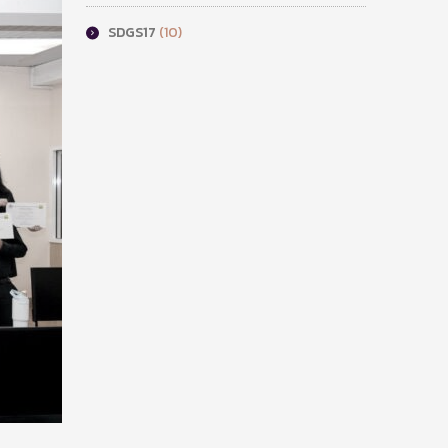
SDGS17
(10)