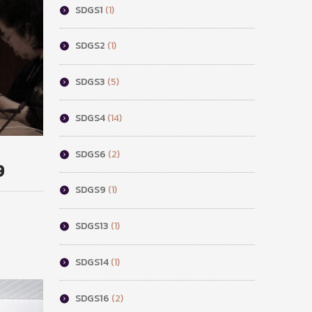
SDGS1
(1)
SDGS2
(1)
SDGS3
(5)
SDGS4
(14)
SDGS6
(2)
9
SDGS9
(1)
SDGS13
(1)
SDGS14
(1)
SDGS16
(2)