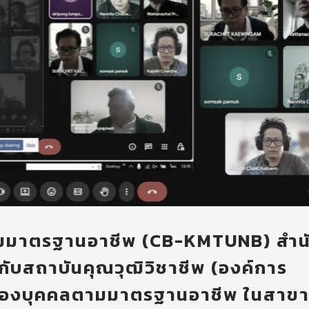
ามมาตรฐานอาชีพ (CB-KMTUNB) สำน
ับสถาบันคุณวุฒิวิชาชีพ (องค์การ
ของบุคคลตามมาตรฐานอาชีพ ในสาข