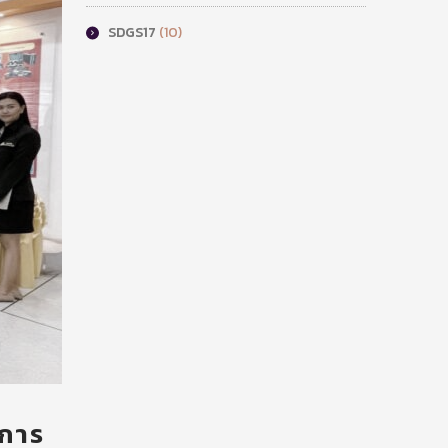
SDGS17
(10)
ีการ