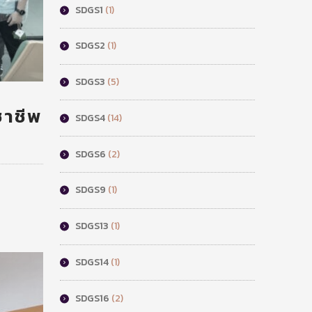
SDGS1
(1)
SDGS2
(1)
SDGS3
(5)
ชาชีพ
SDGS4
(14)
SDGS6
(2)
SDGS9
(1)
SDGS13
(1)
SDGS14
(1)
SDGS16
(2)