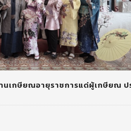
านเกษียณอายุราชการแด่ผู้เกษียณ ป
6