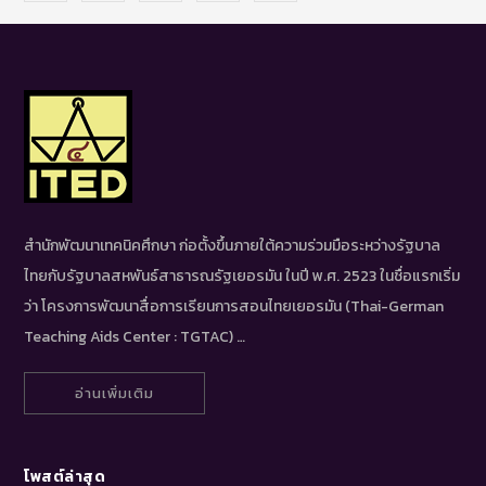
สำนักพัฒนาเทคนิคศึกษา ก่อตั้งขึ้นภายใต้ความร่วมมือระหว่างรัฐบาล
ไทยกับรัฐบาลสหพันธ์สาธารณรัฐเยอรมัน ในปี พ.ศ. 2523 ในชื่อแรกเริ่ม
ว่า โครงการพัฒนาสื่อการเรียนการสอนไทยเยอรมัน (Thai-German
Teaching Aids Center : TGTAC) …
อ่านเพิ่มเติม
โพสต์ล่าสุด