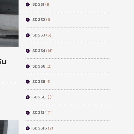
SDGS1
(1)
SDGS2
(1)
SDGS3
(5)
SDGS4
(14)
ับ
SDGS6
(2)
SDGS9
(1)
SDGS13
(1)
SDGS14
(1)
SDGS16
(2)