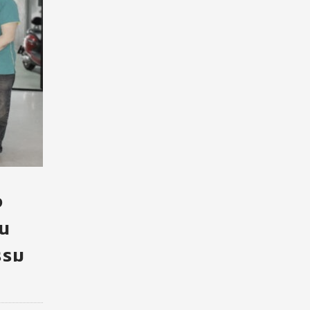
จ
ิน
รรม