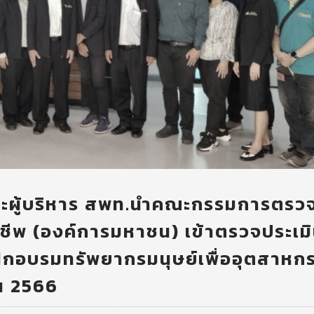
และผู้บริหาร สพท.นำคณะกรรมการตรว
าชีพ (องค์การมหาชน) เข้าตรวจประเม
ฝึกอบรมทรัพยากรมนุษย์เพื่ออุตสาหก
ยน 2566