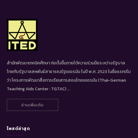
สำนักพัฒนาเทคนิคศึกษา ก่อตั้งขึ้นภายใต้ความร่วมมือระหว่างรัฐบาล
ไทยกับรัฐบาลสหพันธ์สาธารณรัฐเยอรมัน ในปี พ.ศ. 2523 ในชื่อแรกเริ่ม
ว่า โครงการพัฒนาสื่อการเรียนการสอนไทยเยอรมัน (Thai-German
Teaching Aids Center : TGTAC) …
อ่านเพิ่มเติม
โพสต์ล่าสุด