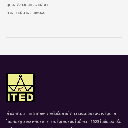
สุทโธ จังหวัดนครราชสีมา
ภาพ : ภฌิดาพร เทพวงษ์
สำนักพัฒนาเทคนิคศึกษา ก่อตั้งขึ้นภายใต้ความร่วมมือระหว่างรัฐบาล
ไทยกับรัฐบาลสหพันธ์สาธารณรัฐเยอรมัน ในปี พ.ศ. 2523 ในชื่อแรกเริ่ม