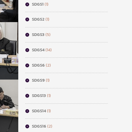
SDGS1
(1)
SDGS2
(1)
SDGS3
(5)
SDGS4
(14)
SDGS6
(2)
SDGS9
(1)
SDGS13
(1)
SDGS14
(1)
SDGS16
(2)