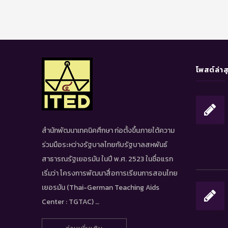
โพสต์ล่าส
สำนักพัฒนาเทคนิคศึกษา ก่อตั้งขึ้นภายใต้ความ
ร่วมมือระหว่างรัฐบาลไทยกับรัฐบาลสหพันธ์
สาธารณรัฐเยอรมัน ในปี พ.ศ. 2523 ในชื่อแรก
เริ่มว่า โครงการพัฒนาสื่อการเรียนการสอนไทย
เยอรมัน (Thai-German Teaching Aids
Center : TGTAC) …