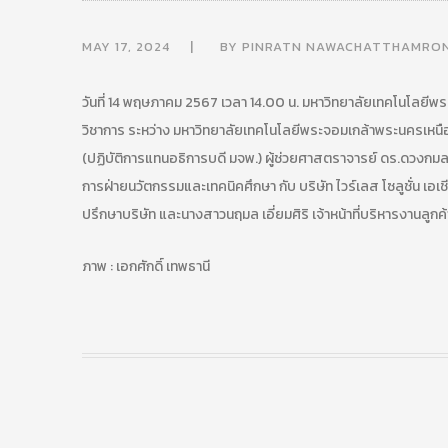
MAY 17, 2024
BY
PINRATN NAWACHATTHAMRO
วันที่ 14 พฤษภาคม 2567 เวลา 14.00 น. มหาวิทยาลัยเทคโนโลยี
วิชาการ ระหว่าง มหาวิทยาลัยเทคโนโลยีพระจอมเกล้าพระนครเหน
(ปฏิบัติการแทนอธิการบดี มจพ.) ผู้ช่วยศาสตราจารย์ ดร.ดวงกมล
การฝ่ายนวัตกรรมและเทคนิคศึกษา กับ บริษัท ไวร์เลส โซลูชั่น เอเ
ปรึกษาบริษัท และนางสาวนฤมล เอี่ยมศิริ เจ้าหน้าที่บริหารงานล
ภาพ : เอกศักดิ์ เทพธานี