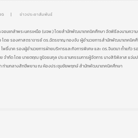
NG
ข่าวประชาสัมพันธ์
พระจอมเกล้าพระนครเหนือ (มจพ.) โดยสำนักพัฒนาเทคนิคศึกษา จัดพิธีลงนามความ
ือ โดย รองศาสตราจารย์ ดร.ฉัตรชาญ ทองจับ ผู้อำนวยการสำนักพัฒนาเทคนิคศ
 โพธิ์นาค รองผู้อำนวยการฝ่ายบริหารและกิจการพิเศษ และ ดร.จินตนา ถ้ำแก้ว ร
ชีย จำกัด โดย นายตฤณ ชูนิจธนกุล ประธานกรรมการผู้จัดการ นางสิริพิลาส แจ่มประ
ูกค้า ท่ามกลางสักขีพยาน ณ ห้องประชุมชัยพฤกษ์ สำนักพัฒนาเทคนิคศึกษา