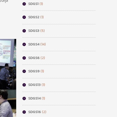
ืองกุล
SDGS1
(1)
SDGS2
(1)
SDGS3
(5)
SDGS4
(14)
SDGS6
(2)
SDGS9
(1)
SDGS13
(1)
SDGS14
(1)
SDGS16
(2)