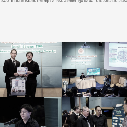
 เรื่อง “เทคนิคการเขียน Prompt สำหรับGemini” ผู้นำเสนอ : นายวงศ์วรัณ จิรเร