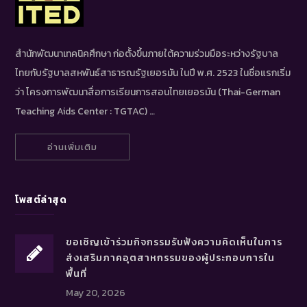
สำนักพัฒนาเทคนิคศึกษา ก่อตั้งขึ้นภายใต้ความร่วมมือระหว่างรัฐบาล
ไทยกับรัฐบาลสหพันธ์สาธารณรัฐเยอรมัน ในปี พ.ศ. 2523 ในชื่อแรกเริ่ม
ว่า โครงการพัฒนาสื่อการเรียนการสอนไทยเยอรมัน (Thai-German
Teaching Aids Center : TGTAC) …
อ่านเพิ่มเติม
โพสต์ล่าสุด
ขอเชิญเข้าร่วมกิจกรรมรับฟังความคิดเห็นในการ
ส่งเสริมภาคอุตสาหกรรมของผู้ประกอบการใน
พื้นที่
May 20, 2026