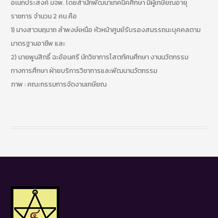
อเนกประสงค์ มจพ. โดยสำนักพัฒนาเทคนิคศึกษา มีผู้เกษียณอายุ
ราชการ จำนวน 2 คน คือ
1) นางสาวนฤนาถ ลำพงษ์เหนือ หัวหน้าศูนย์รับรองสมรรถนะบุคคลตาม
มาตรฐานอาชีพ และ
2) นายพูนสิทธิ์ ฉะอ้อนศรี นักวิชาการโสตทัศนศึกษา งานนวัตกรรม
ทางการศึกษา ฝ่ายบริการวิชาการและพัฒนานวัตกรรม
ภาพ : คณะกรรมการจัดงานเกษียณ