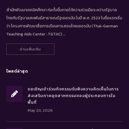
สำนักพัฒนาเทคนิคศึกษา ก่อตั้งขึ้นภายใต้ความร่วมมือระหว่างรัฐบาล
ไทยกับรัฐบาลสหพันธ์สาธารณรัฐเยอรมัน ในปี พ.ศ. 2523 ในชื่อแรกเริ่ม
ว่า โครงการพัฒนาสื่อการเรียนการสอนไทยเยอรมัน (Thai-German
Teaching Aids Center : TGTAC) …
อ่านเพิ่มเติม
โพสต์ล่าสุด
ขอเชิญเข้าร่วมกิจกรรมรับฟังความคิดเห็นในการ
ส่งเสริมภาคอุตสาหกรรมของผู้ประกอบการใน
พื้นที่
May 20, 2026