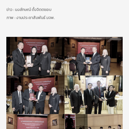
ข่าว : นงลักษณ์ ตั้งจิตตชอบ
ภาพ : งานประชาสัมพันธ์ มจพ.