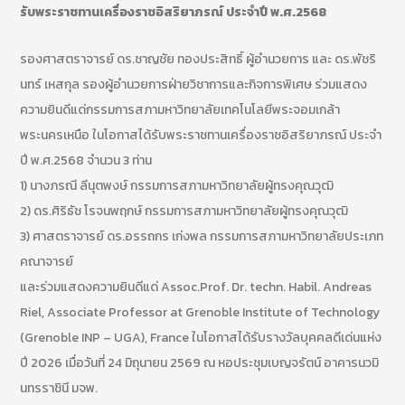
รับพระราชทานเครื่องราชอิสริยาภรณ์ ประจำปี พ.ศ.2568
รองศาสตราจารย์ ดร.ชาญชัย ทองประสิทธิ์ ผู้อำนวยการ และ ดร.พัชริ
นทร์ เหสกุล รองผู้อำนวยการฝ่ายวิชาการและกิจการพิเศษ ร่วมแสดง
ความยินดีแด่กรรมการสภามหาวิทยาลัยเทคโนโลยีพระจอมเกล้า
พระนครเหนือ ในโอกาสได้รับพระราชทานเครื่องราชอิสริยาภรณ์ ประจำ
ปี พ.ศ.2568 จำนวน 3 ท่าน
1) นางภรณี ลีนุตพงษ์ กรรมการสภามหาวิทยาลัยผู้ทรงคุณวุฒิ
2) ดร.ศิริธัช โรจนพฤกษ์ กรรมการสภามหาวิทยาลัยผู้ทรงคุณวุฒิ
3) ศาสตราจารย์ ดร.อรรถกร เก่งพล กรรมการสภามหาวิทยาลัยประเภท
คณาจารย์
และร่วมแสดงความยินดีแด่ Assoc.Prof. Dr. techn. Habil. Andreas
Riel, Associate Professor at Grenoble Institute of Technology
(Grenoble INP – UGA), France ในโอกาสได้รับรางวัลบุคคลดีเด่นแห่ง
ปี 2026 เมื่อวันที่ 24 มิถุนายน 2569 ณ หอประชุมเบญจรัตน์ อาคารนวมิ
นทรราชินี มจพ.