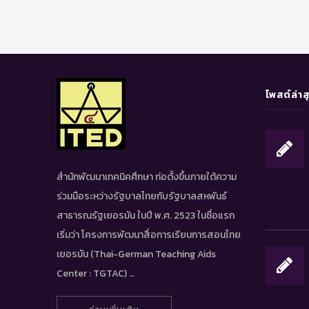
โพสต์ล่าส
สำนักพัฒนาเทคนิคศึกษา ก่อตั้งขึ้นภายใต้ความ
ร่วมมือระหว่างรัฐบาลไทยกับรัฐบาลสหพันธ์
สาธารณรัฐเยอรมัน ในปี พ.ศ. 2523 ในชื่อแรก
เริ่มว่า โครงการพัฒนาสื่อการเรียนการสอนไทย
เยอรมัน (Thai-German Teaching Aids
Center : TGTAC) …