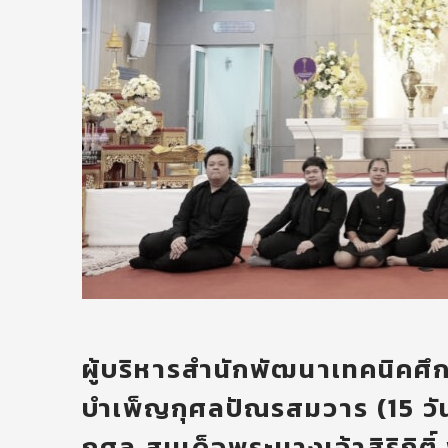
ผู้บริหารสำนักพัฒนาเทคนิคศึก
บำเพ็ญกุศลปัณรสมวาร (15 ว
กุศล สมเด็จพระนางเจ้าสิริกิต