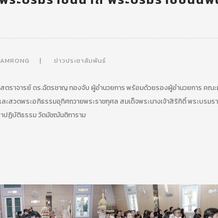
HAMRONG
ข่าวประชาสัมพันธ์
าสตราจารย์ ดร.ฉัตรชาญ ทองจับ ผู้อำนวยการ พร้อมด้วยรองผู้อำนวยการ คณะผู
 และสวดพระอภิธรรมอุทิศถวายพระราชกุศล สมเด็จพระนางเจ้าสิริกิติ์ พระบรมรา
ปฏิบัติธรรม วัดมัชฌันติการาม