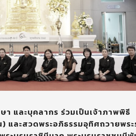
ษา และบุคลากร ร่วมเป็นเจ้าภาพพิธี
ัน) และสวดพระอภิธรรมอุทิศถวายพร
ิ์ พระบรมราชินีนาถ พระบรมราชชนนีพั