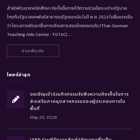
สำนักพัฒนาเทคนิคศึกษา ก่อตั้งขึ้นภายใต้ความร่วมมือระหว่างรัฐบาล
ไทยกับรัฐบาลสหพันธ์สาธารณรัฐเยอรมัน ในปี พ.ศ. 2523 ในชื่อแรกเริ่ม
ว่า โครงการพัฒนาสื่อการเรียนการสอนไทยเยอรมัน (Thai-German
Teaching Aids Center : TGTAC) …
อ่านเพิ่มเติม
โพสต์ล่าสุด
ขอเชิญเข้าร่วมกิจกรรมรับฟังความคิดเห็นในการ
ส่งเสริมภาคอุตสาหกรรมของผู้ประกอบการใน
พื้นที่
May 20, 2026
ITED ร่วมพิธีถวายสัตย์ปฏิญาณเพื่อเป็น