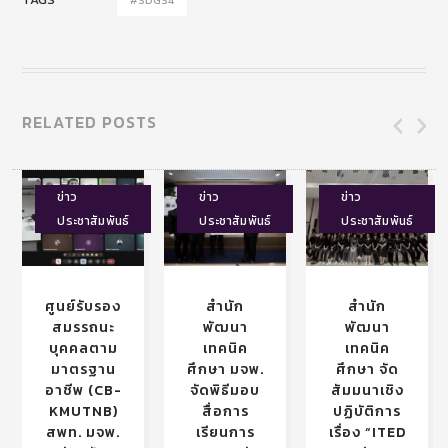
RELATED POSTS
ข่าว
ข่าว
ข่าว
ประชาสัมพันธ์
ประชาสัมพันธ์
ประชาสัมพันธ์
ศูนย์รับรอง
สำนัก
สำนัก
สมรรถนะ
พัฒนา
พัฒนา
บุคคลตาม
เทคนิค
เทคนิค
มาตรฐาน
ศึกษา มจพ.
ศึกษา จัด
อาชีพ (CB-
จัดพิธีมอบ
สัมมนาเชิง
KMUTNB)
สื่อการ
ปฏิบัติการ
สพท. มจพ.
เรียนการ
เรื่อง “ITED