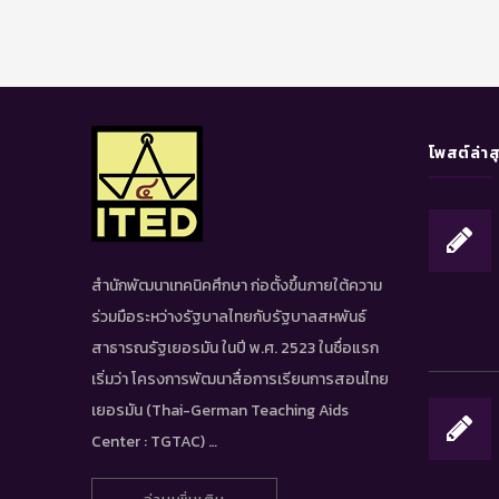
โพสต์ล่าส
สำนักพัฒนาเทคนิคศึกษา ก่อตั้งขึ้นภายใต้ความ
ร่วมมือระหว่างรัฐบาลไทยกับรัฐบาลสหพันธ์
สาธารณรัฐเยอรมัน ในปี พ.ศ. 2523 ในชื่อแรก
เริ่มว่า โครงการพัฒนาสื่อการเรียนการสอนไทย
เยอรมัน (Thai-German Teaching Aids
Center : TGTAC) …