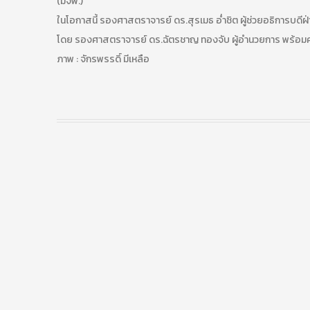
(มจพ.)
ในโอกาสนี้ รองศาสตราจารย์ ดร.สุรเมธ อ่ำชิต ผู้ช่วยอธิการบดี
โดย รองศาสตราจารย์ ดร.ฉัตรชาญ ทองจับ ผู้อำนวยการ พร้อมคณะ
ภาพ : จักรพรรดิ์ มีเหลือ